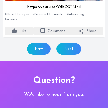
https://youtu.be/YcIbZGTRMjI
#David Louapre
#Science Etonnante
#interesting
#science
thumb_up
comment
share
Like
Comment
Share
Prev
Next
Question?
We'd like to hear from you.